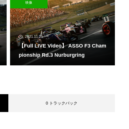
映像
2021.11.25
【Full LIVE Video】 ASSO F3 Cham
pionship Rd.3 Nurburgring
0 トラックバック