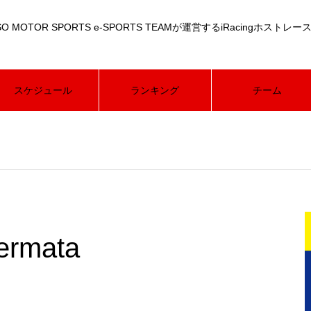
 ASSO MOTOR SPORTS e-SPORTS TEAMが運営するiRacingホストレー
スケジュール
ランキング
チーム
Warning
public_html/asso.racingsim-kmr.com/wp-content/themes/muum_tc
om/public_html/asso.racingsim-kmr.com/wp-content/themes/muu
mkmr/racingsim-kmr.com/public_html/asso.racingsim-kmr.com/wp-
hp
48
/home/racingsimkmr/racingsim-kmr.com/public_h
hp
48
fermata