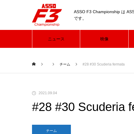
ASSO F3 Championship は
です。
ニュース
映像
/home/racingsimkmr/racingsim-kmr.com/
チーム
#28 #30 Scuderia fermata
/home/racingsimkmr/racingsim-kmr.c
Warning
/home/racingsi
content/themes/muum_tcd085/functions/menu.p
Warning
content/themes/muum_tcd085/functions/menu.p
2021.09.04
#28 #30 Scuderia 
チーム