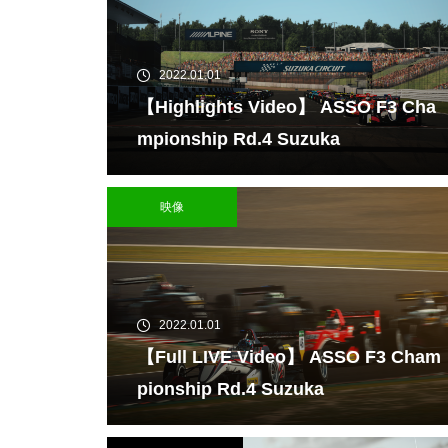
2022.01.01
【Highlights Video】 ASSO F3 Cha
mpionship Rd.4 Suzuka
映像
2022.01.01
【Full LIVE Video】 ASSO F3 Cham
pionship Rd.4 Suzuka