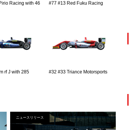
irio Racing with 46
#77 #13 Red Fuku Racing
 rf J with 285
#32 #33 Triance Motorsports
ニュースリリース