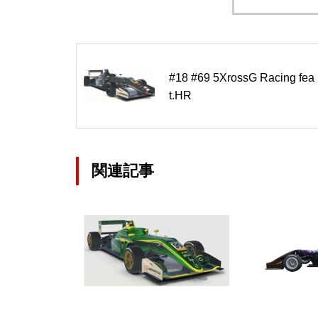
#18 #69 5XrossG Racing fea
t.HR
関連記事