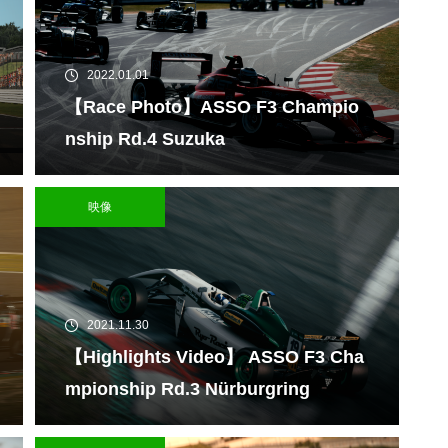
2022.01.01
【Race Photo】ASSO F3 Champio
nship Rd.4 Suzuka
映像
2021.11.30
【Highlights Video】 ASSO F3 Cha
mpionship Rd.3 Nürburgring