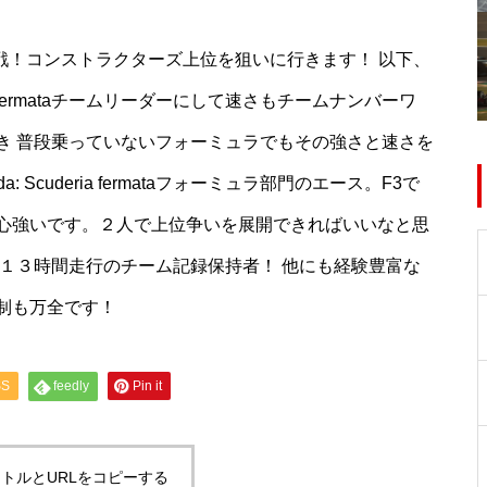
O F3に参戦！コンストラクターズ上位を狙いに行きます！ 以下、
ria fermataチームリーダーにして速さもチームナンバーワ
き 普段乗っていないフォーミュラでもその強さと速さを
 Scuderia fermataフォーミュラ部門のエース。F3で
心強いです。２人で上位争いを展開できればいいなと思
１３時間走行のチーム記録保持者！ 他にも経験豊富な
制も万全です！
SS
feedly
Pin it
トルとURLをコピーする