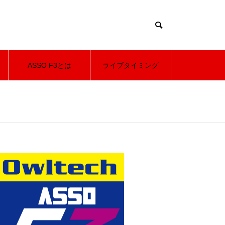
ス
ASSO F3とは
ライブタイミング
d085/functions/menu.php
37
Warning
m_tcd085/functions/menu.php
37
tml/asso.racingsim-kmr.com/wp-