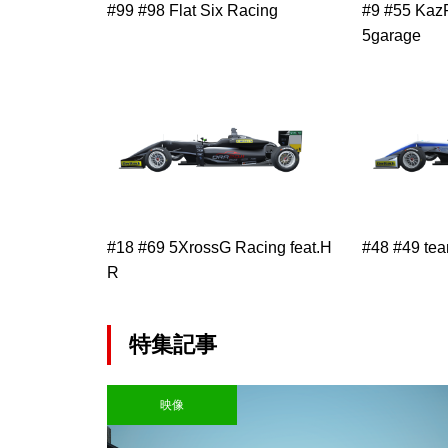
#99 #98 Flat Six Racing
#9 #55 KazP
5garage
#18 #69 5XrossG Racing feat.H
#48 #49 team
R
特集記事
映像